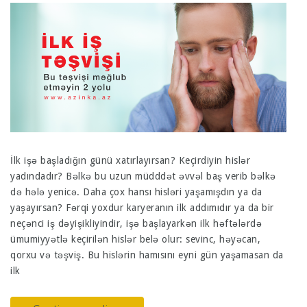
İlk işə başladığın günü xatırlayırsan? Keçirdiyin hislər
yadındadır? Bəlkə bu uzun müdddət əvvəl baş verib bəlkə
də hələ yenicə. Daha çox hansı hisləri yaşamışdın ya da
yaşayırsan? Fərqi yoxdur karyeranın ilk addımıdır ya da bir
neçənci iş dəyişikliyindir, işə başlayarkən ilk həftələrdə
ümumiyyətlə keçirilən hislər belə olur: sevinc, həyəcan,
qorxu və təşviş. Bu hislərin hamısını eyni gün yaşamasan da
ilk