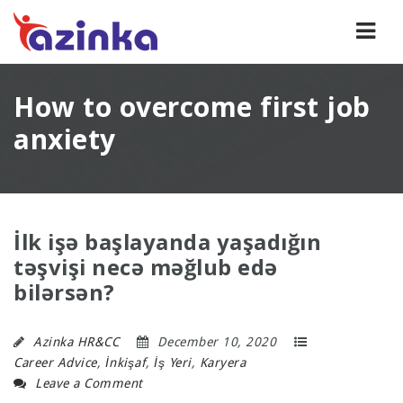
Navi
How to overcome first job
anxiety
İlk işə başlayanda yaşadığın
təşvişi necə məğlub edə
bilərsən?
Azinka HR&CC
December 10, 2020
Career Advice
,
İnkişaf
,
İş Yeri
,
Karyera
Leave a Comment